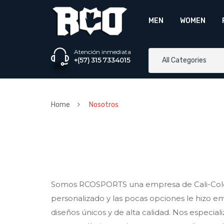
MEN
WOMEN
Atención inmediata
+(57) 315 7334015
All Categories
Home
Nosotros
Somos RCOSPORTS una empresa de Cali-Colomb
personalizado y las pocas opciones le hizo em
diseños únicos y de alta calidad. Nos especi