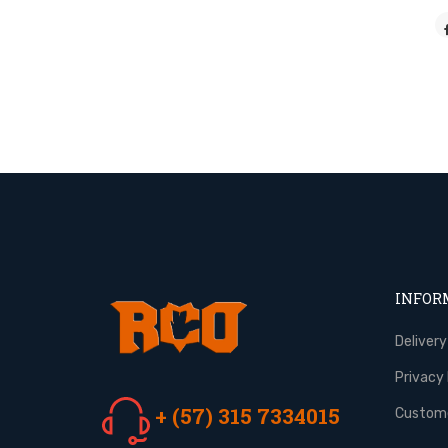
INFOR
Delivery
Privacy 
+ (57) 315 7334015
Custome