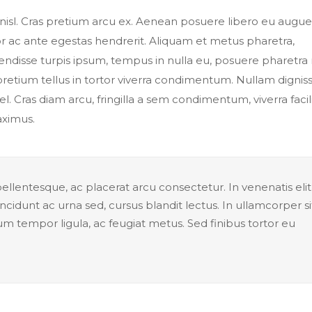
 nisl. Cras pretium arcu ex. Aenean posuere libero eu augue
 ac ante egestas hendrerit. Aliquam et metus pharetra,
isse turpis ipsum, tempus in nulla eu, posuere pharetra 
 pretium tellus in tortor viverra condimentum. Nullam dignis
 vel. Cras diam arcu, fringilla a sem condimentum, viverra facili
aximus.
llentesque, ac placerat arcu consectetur. In venenatis elit
, tincidunt ac urna sed, cursus blandit lectus. In ullamcorper si
tum tempor ligula, ac feugiat metus. Sed finibus tortor eu