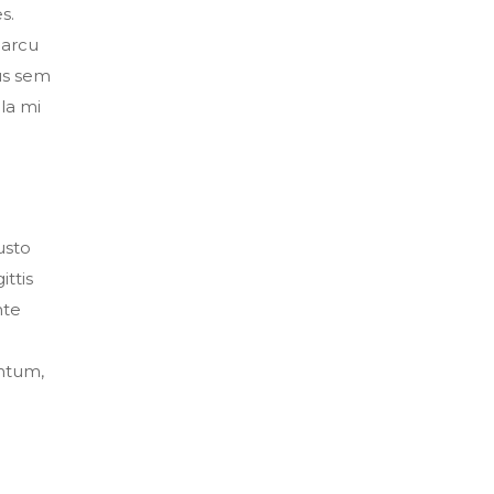
s.
 arcu
cus sem
lla mi
usto
ittis
nte
entum,