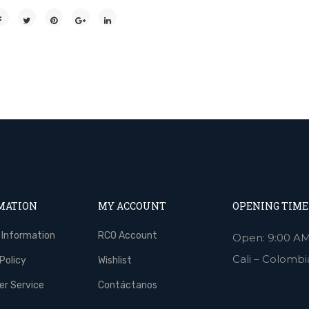
MATION
MY ACCOUNT
OPENING TIME
 Information
RCO Account
Open: 9:00 AM
Cali – Colombi
Policy
Wishlist
r Service
Contáctanos