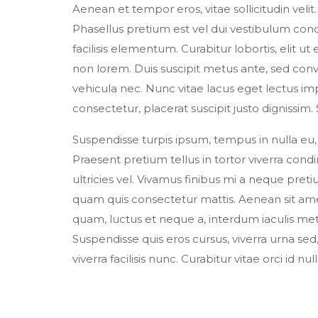
Aenean et tempor eros, vitae sollicitudin velit
Phasellus pretium est vel dui vestibulum con
facilisis elementum. Curabitur lobortis, elit
non lorem. Duis suscipit metus ante, sed conval
vehicula nec. Nunc vitae lacus eget lectus i
consectetur, placerat suscipit justo dignissim.
Suspendisse turpis ipsum, tempus in nulla eu,
Praesent pretium tellus in tortor viverra cond
ultricies vel. Vivamus finibus mi a neque pretium
quam quis consectetur mattis. Aenean sit ame
quam, luctus et neque a, interdum iaculis metu
Suspendisse quis eros cursus, viverra urna s
viverra facilisis nunc. Curabitur vitae orci id 